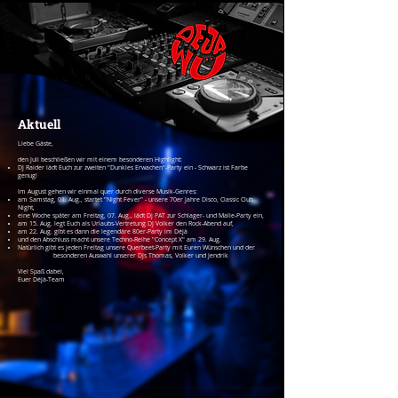
Aktuell
​Liebe Gäste,
den Juli beschließen wir mit einem besonderen Highlight:
DJ Raider lädt Euch zur zweiten "Dunkles Erwachen"-Party ein - Schwarz ist Farbe
genug!
Im August gehen wir einmal quer durch diverse Musik-Genres:
am Samstag, 01. Aug., startet "Night Fever" - unsere 70er Jahre Disco, Classic Club
Night,
eine Woche später am Freitag, 07. Aug., lädt DJ PAT zur Schlager- und Malle-Party ein,
am 15. Aug. legt Euch als Urlaubs-Vertretung DJ Volker den Rock-Abend auf,
am 22. Aug. gibt es dann die legendäre 80er-Party im Déjà
und den Abschluss macht unsere Techno-Reihe "Concept X" am 29. Aug.
Natürlich gibt es jeden Freitag unsere Querbeet-Party mit Euren Wünschen und der
besonderen Auswahl unserer DJs Thomas, Volker und Jendrik
Viel Spaß dabei,
Euer Déjà-Team​