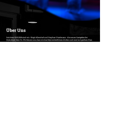
Über Uns
Seit dem
01.03.2019
sind wir - Birgit Allendorf und Stephan Utzelmann - die neuen Gastgeber der
Diskothek Déjà-Vu. Wir freuen uns, dass wir das Déjà weiterführen dürfen und sind mit großem Elan
dabei.
Auch ab dem
01.01.2024
geht es mit leicht verändertem Team aber unverändertem Spaß und
Engagement weiter!
Bei uns kommt jeder auf seine Kosten, egal welchen Alters oder welchen Musikgeschmacks. Freitags
läuft altbewährt Querbeet mit allem, was Laune macht und tanzbar ist. Jeden Samstag wechselt bei uns
das Motto von Rock und Metal über die 80-er und die Zeitreise Time Warp hin zu Sounds From the
Dark. Wir tun alles dafür, dass es im Déjà nicht langweilig wird!
In diesem Sinne - lasst uns gemeinsam das Déjà rocken und viel Spaß haben!
Stephan und das ganze Déjà-Team